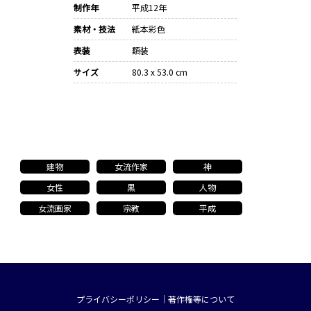
制作年
平成12年
素材・技法
紙本彩色
表装
額装
サイズ
80.3 x 53.0 cm
建物
女流作家
神
女性
黒
人物
女流画家
宗教
平成
プライバシーポリシー
｜
著作権等について