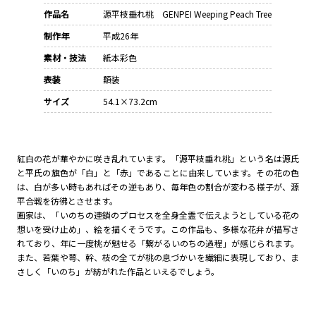
作品名
源平枝垂れ桃 GENPEI Weeping Peach Tree
制作年
平成26年
素材・技法
紙本彩色
表装
額装
サイズ
54.1×73.2cm
紅白の花が華やかに咲き乱れています。「源平枝垂れ桃」という名は源氏
と平氏の旗色が「白」と「赤」であることに由来しています。その花の色
は、白が多い時もあればその逆もあり、毎年色の割合が変わる様子が、源
平合戦を彷彿とさせます。
画家は、「いのちの連鎖のプロセスを全身全霊で伝えようとしている花の
想いを受け止め」、絵を描くそうです。この作品も、多様な花弁が描写さ
れており、年に一度桃が魅せる「繋がるいのちの過程」が感じられます。
また、若葉や萼、幹、枝の全てが桃の息づかいを繊細に表現しており、ま
さしく「いのち」が紡がれた作品といえるでしょう。