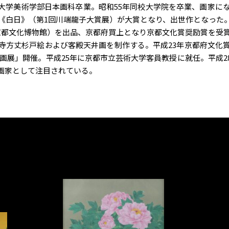
大学美術学部日本画科卒業。昭和55年同校大学院を卒業、画家にな
年《白日》（第1回川端龍子大賞展）が大賞となり、出世作となった
都文化博物館）を出品、京都府買上となり京都文化賞奨励賞を受賞
寺方丈杉戸絵および客殿天井画を制作する。平成23年京都府文化
本画展」開催。平成25年に京都市立芸術大学客員教授に就任。平成
画家として注目されている。