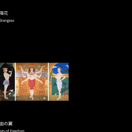
陽花
drangeas
由の翼
ngs of Freedom