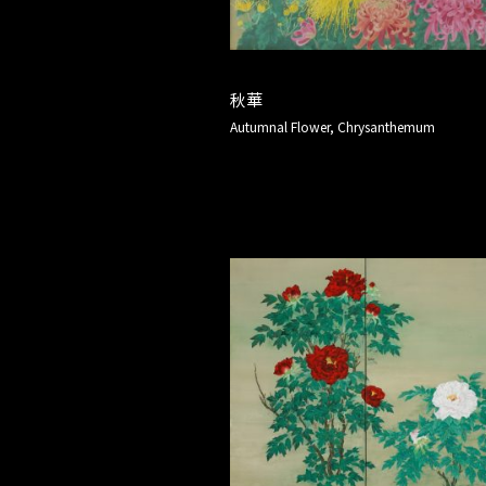
秋華
Autumnal Flower, Chrysanthemum