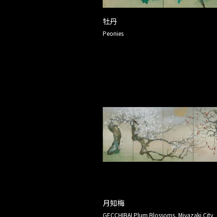
牡丹
Peonies
月知梅
GECCHIBAI Plum Blossoms, Miyazaki City