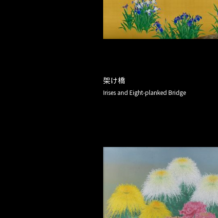
架け橋
Irises and Eight-planked Bridge