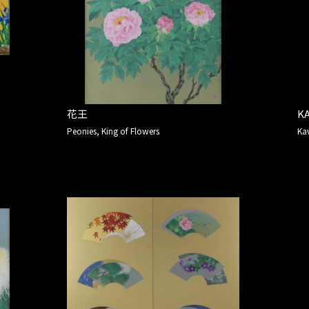
花王
K
Peonies, King of Flowers
Ka