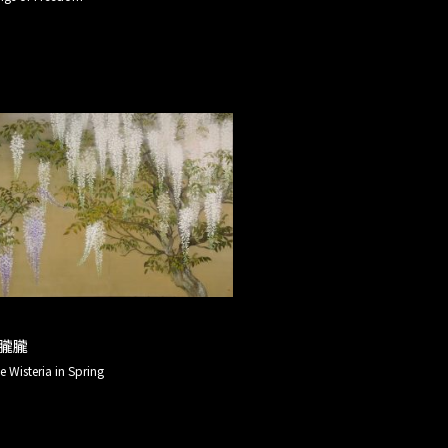
朧朧
e Wisteria in Spring