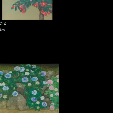
きる
Live