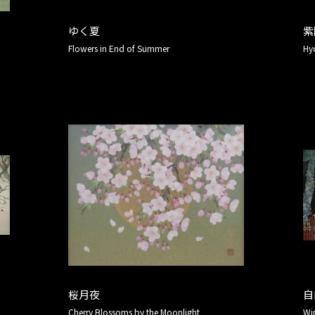
ゆく夏
紫
Flowers in End of Summer
Hy
桜月夜
自
Cherry Blossoms by the Moonlight
Wi