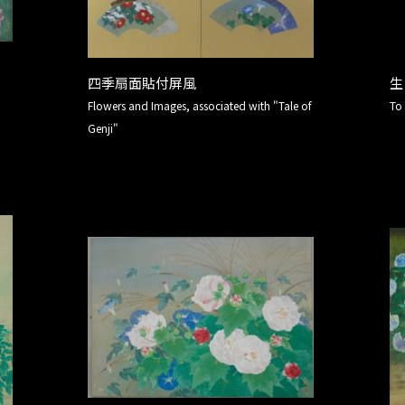
四季扇面貼付屏風
生
Flowers and Images, associated with "Tale of
To 
Genji"