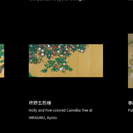
柊野五色椿
春
Holly and Five-colored Camellia Tree at
Pal
HIRAGINO, Kyoto