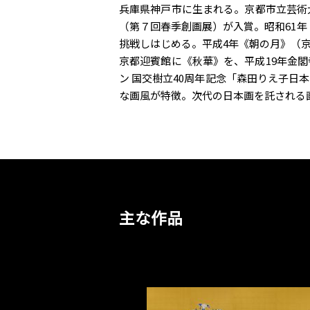
兵庫県神戸市に生まれる。京都市立芸術
（第７回春季創画展）が入賞。昭和61
挑戦しはじめる。平成4年《朝の月》（京
京都迎賓館に《秋華》を、平成19年金閣
ン 国交樹立40周年記念「森田りえ子日
な画風が特徴。次代の日本画を託される
主な作品