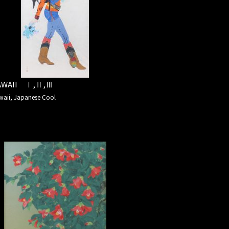
AWAII Ⅰ,Ⅱ,Ⅲ
waii, Japanese Cool